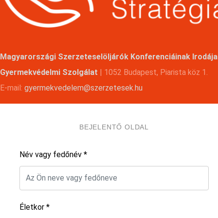
Magyarországi Szerzeteselöljárók Konferenciáinak Irodája
Gyermekvédelmi Szolgálat
| 1052 Budapest, Piarista köz 1.
E-mail:
gyermekvedelem@szerzetesek.hu
BEJELENTŐ OLDAL
Név vagy fedőnév *
Életkor *