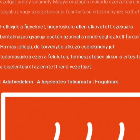
szolgál, amely valamely Magyarországon működő szerzetesren
tagjához vagy szerzetesrendi fenntartású intézményhez köthet
Felhívjuk a figyelmet, hogy kiskorú ellen elkövetett szexuális
bántalmazás gyanúja esetén azonnal a rendőrséghez kell forduln
Ha más jellegű, de törvénybe ütköző cselekmény jut
tudomásunkra ezen a felületen, természetesen akkor is értesít
a bejelentésről az érintett rend vezetőjét.
|
Adatvédelem
|
A bejelentés folyamata
|
Fogalmak
|