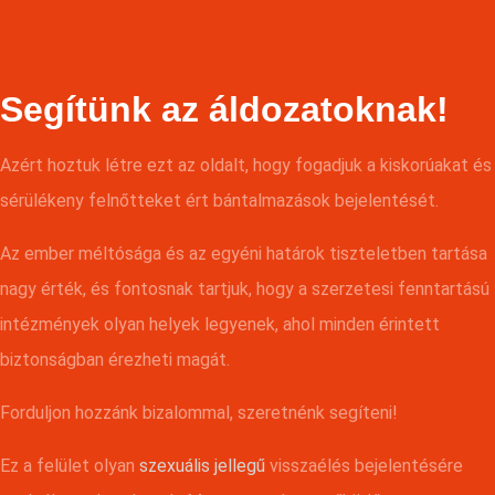
Segítünk az áldozatoknak!
Azért hoztuk létre ezt az oldalt, hogy fogadjuk a kiskorúakat és
sérülékeny felnőtteket ért bántalmazások bejelentését.
Az ember méltósága és az egyéni határok tiszteletben tartása
nagy érték, és fontosnak tartjuk, hogy a szerzetesi fenntartású
intézmények olyan helyek legyenek, ahol minden érintett
biztonságban érezheti magát.
Forduljon hozzánk bizalommal, szeretnénk segíteni!
Ez a felület olyan
szexuális jellegű
visszaélés bejelentésére